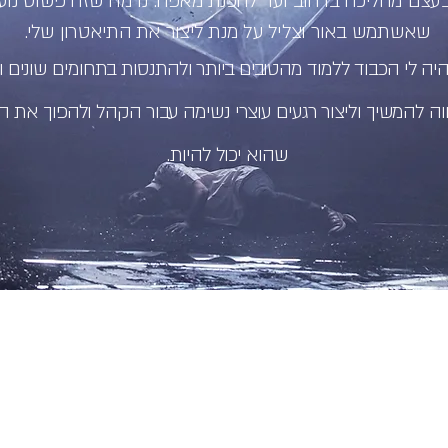
עצם מהליכה ברחוב ועד להכנת מאפה. נדמה שזה פשוט נועד
יה לי הכבוד ללמוד מהטובים ביותר ולהתנסות בתחומים שונים ו
ווה להמשיך וליצור רגעים עוצרי נשימה עבור הקהל ולהפוך את ה
שהוא יכול להיות.
כהן
OmerBoulang
+972-52575