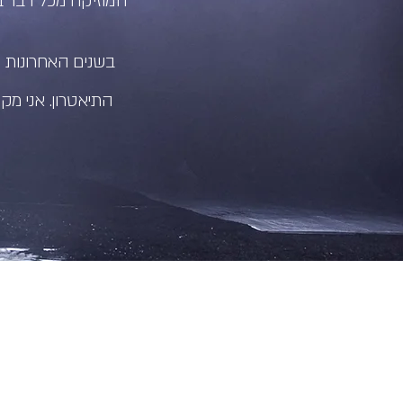
המוזיקה מכל דבר ב
בשנים האחרונות ה
התיאטרון. אני מק
עומר בולנז'ר 
erCohen@gmail.com
8228