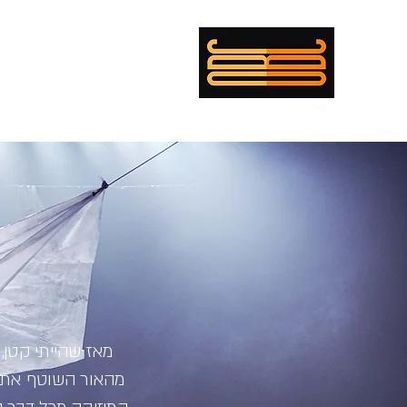
עומר בולנז'ר כהן
מי?
קורות חיים
מופת
פנטקוסט
במאי
מוזיקה
תאורה
מאז שהייתי קטן,
מהאור השוטף את ה