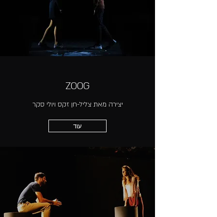
ZOOG
יצירה מאת צליל-חן זקס ויולי סקר
עוד