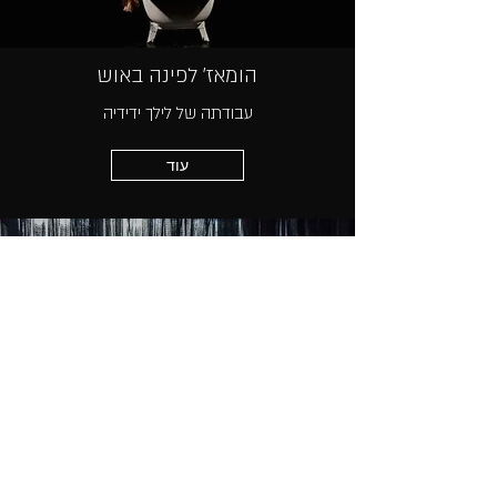
הומאז' לפינה באוש
עבודתה של לילך ידידיה
עוד