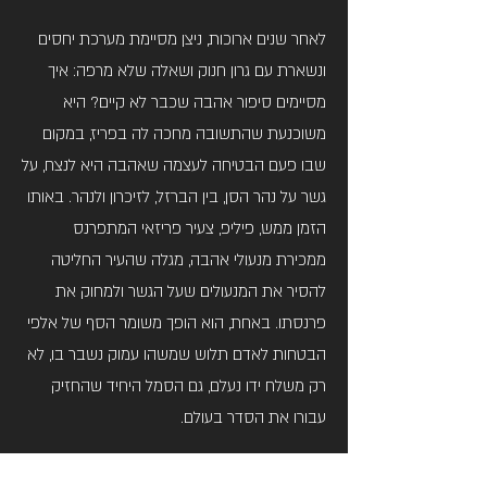
לאחר שנים ארוכות, ניצן מסיימת מערכת יחסים
ונשארת עם גרון חנוק ושאלה שלא מרפה: איך
מסיימים סיפור אהבה שכבר לא קיים? היא
משוכנעת שהתשובה מחכה לה בפריז, במקום
שבו פעם הבטיחה לעצמה שאהבה היא לנצח, על
גשר על נהר הסן, בין הברזל, לזיכרון ולנהר. באותו
הזמן ממש, פיליפ, צעיר פריזאי המתפרנס
ממכירת מנעולי אהבה, מגלה שהעיר החליטה
להסיר את המנעולים שעל הגשר ולמחוק את
פרנסתו. באחת, הוא הופך משומר הסף של אלפי
הבטחות לאדם תלוש שמשהו עמוק נשבר בו, לא
רק משלח ידו נעלם, גם הסמל היחיד שהחזיק
עבורו את הסדר בעולם.
בתוך חיים של התפרקות ויחסי אהבה־שנאה עם