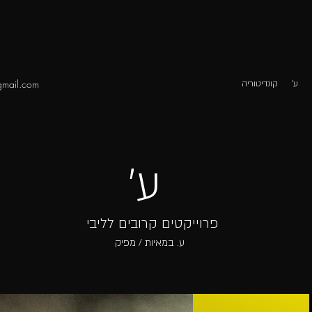
mail.com
ע׳
קונדיטוריה
ע'
פרוייקטים קרובים לליבי
ע. במאיות / מפיק