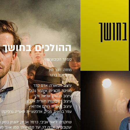
ההולכים בחושך
סמינר הקיבוצים
מחזה: חנוך לוין
בימוי: טל ברנר
עיצוב תפאורה: אדם קלר
מוזיקה מקורית: איתמר גרוס
עיצוב תנועה: אריאל וולף
עיצוב תלבושות: יהודית אהרון
עיצוב תאורה: רותם אלרואי
עוזר במאית, מפיק, אדפטציית תאורה, גרפיקה: ע
שחקנים: ליאור אביבי, כרמל אבידן, יהונתן בסון, הילה
יעקובוביץ', אדוה לוי, יעל סדן, איתי סמו, איתי 