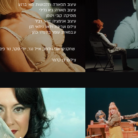
עיצוב תפאורה ותלבושות: מאי ברנע
עיצוב תאורה: גיא גלילי
מוסיקה: קובי ויטמן
עיצוב אנימציה: זוהר דביר
צילום ועריכת וידאו: ניתאי דגן
ע.במאית: עומר בולנז'ר כהן
שחקנים: אבי גולומב, אייל נגר, יולי סקר, נור פיבק, איתמר שרון/תום חודורוב
צילום: בן קלמר