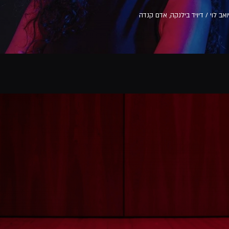
אב לוי / דיויד בילנקה, אדם קנדה