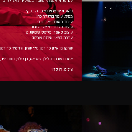
יזם, מנהל אמנותי, מעבד ובמאי: יחזקאל לזרוב
ניהול וליווי פרויקט: פז גלינסקי
מפיק: עומר בולנז'ר כהן
עיצוב תאורה: יאיר ורדי
עיצוב תלבושות: אלין לזרוב
עיצוב סאונד: פליקס שפושניק
עוזרת במאי: אירנה אורלוב
שחקנים: אלון פרידמן, טלי שרון, ולדימיר פרידמן
אמנים אורחים: לילך שטיאט, רן סלוין, תום פנינ
צילום: רן סלוין