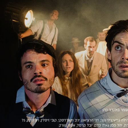
ומר בולנז'ר כהן
 גודעי,גילי גנני, דני הרציאנו, יניב וינוגרדסקי, קובי זיסלין, רון יגרמן, גל
פורת, יהל פפו, גאיה קלם, יובל קרסל, אסף שורק