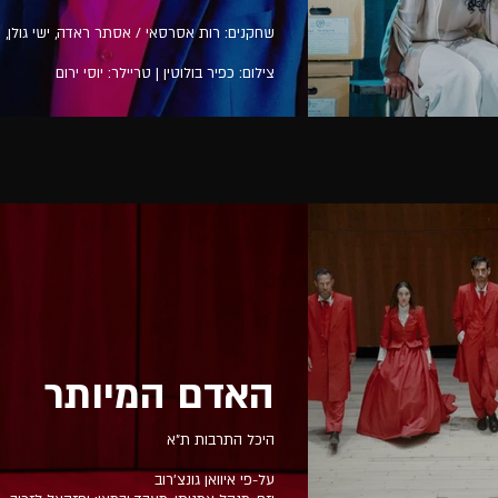
שחקנים: רות אסרסאי / אסתר ראדה, ישי גולן, יו
צילום: כפיר בולוטין | טריילר: יוסי ירום
האדם המיותר
היכל התרבות ת״א
על-פי איוואן גונצ'רוב