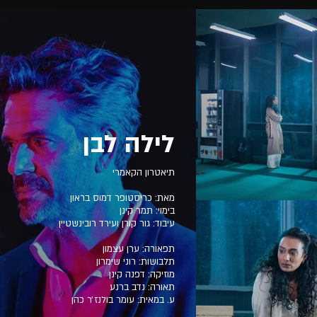
לילה לבן
תיאטרון הקאמרי
מאת: כריסטופר דמוס בראון
בימוי: תמר קינן
עיבוד: גור קורן ועירד רובינשטיין
תפאורה: ערן עצמון
תלבושות: רוני שימרון
מוזיקה: דפנה קינן
תאורה: נדב ברנע
ע. במאית: עומר בולנז׳ר כהן