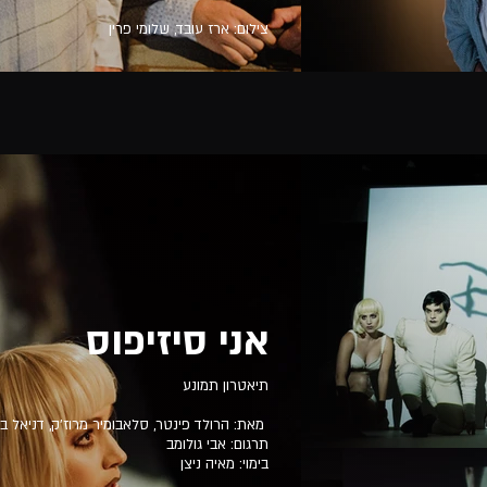
צילום: ארז עובד, שלומי פרין
אני סיזיפוס
תיאטרון תמונע
מאת: הרולד פינטר, סלאבומיר מרוז'ק, דניאל בוצר
תרגום: אבי גולומב
בימוי: מאיה ניצן