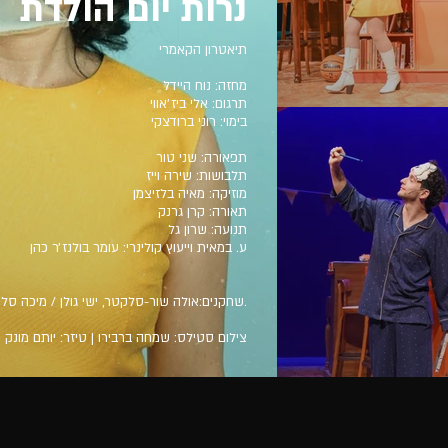
נרות יום הולדת
תיאטרון הקאמרי
מחזה: נוח היידל
תרגום: אלי ביז׳אווי
בימוי: רוני ברודצקי
תפאורה: שני טור
תלבושות: שירה וייז
מוזיקה: מאיה בלזיצמן
תאורה: קרן גרנק
תנועה: שרון גל
ע. במאית וייעוץ קולינרי: עומר בולנז׳ר כהן
שחקנים:אולה שור-סלקטר, ישי גולן / מיכה סלקטר, ערן מור, כינרת לימוני, נעמה שטרית, אלון סנדלר.
צילום סטילס: שמחה ברבירו | טיזר: יותם מונק