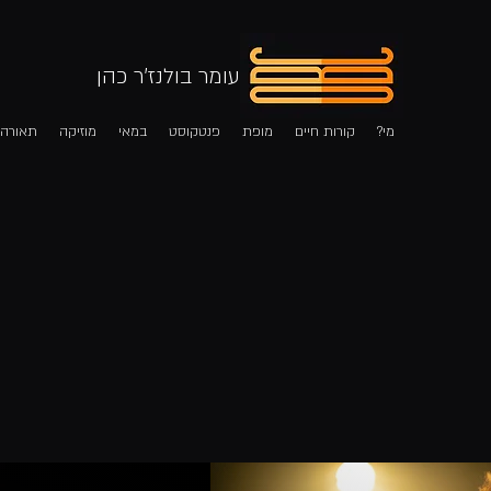
עומר בולנז'ר כהן
מי?
קורות חיים
מופת
פנטקוסט
במאי
מוזיקה
תאורה