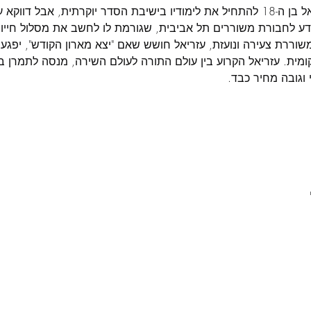
בעוד שבועיים וחצי עתיד עזריאל בן ה-18 להתחיל את לימודיו בישיבת הסדר יוקרתי
דע לחבורת משוררים תל אביבית, שגורמת לו לחשב את מסלול חייו
וררת צעירה ונועזת, עזריאל חושש שאם "יצא מארון הקודש", יפגע ב
ית. עזריאל הקרוע בין עולם התורה לעולם השירה, מנסה לתמרן בסת
גובה מחיר כבד.