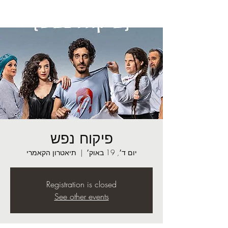
פיקוח נפש
יום ד׳, 19 באוק׳
  |  
תיאטרון הקאמרי
Registration is closed
See other events