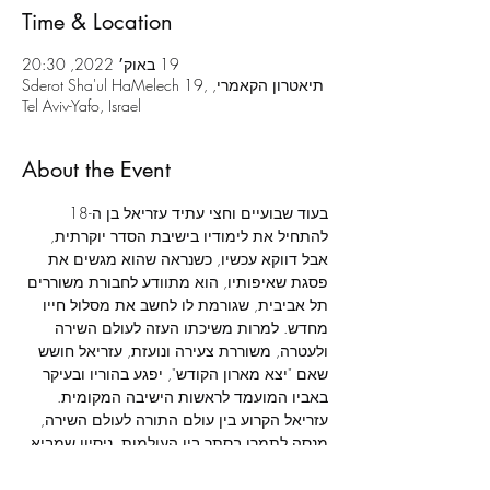
Time & Location
19 באוק׳ 2022, 20:30
תיאטרון הקאמרי, Sderot Sha'ul HaMelech 19,
Tel Aviv-Yafo, Israel
About the Event
בעוד שבועיים וחצי עתיד עזריאל בן ה-18 
להתחיל את לימודיו בישיבת הסדר יוקרתית, 
אבל דווקא עכשיו, כשנראה שהוא מגשים את 
פסגת שאיפותיו, הוא מתוודע לחבורת משוררים 
תל אביבית, שגורמת לו לחשב את מסלול חייו 
מחדש. למרות משיכתו העזה לעולם השירה 
ולעטרה, משוררת צעירה ונועזת, עזריאל חושש 
שאם "יצא מארון הקודש", יפגע בהוריו ובעיקר 
באביו המועמד לראשות הישיבה המקומית. 
עזריאל הקרוע בין עולם התורה לעולם השירה, 
מנסה לתמרן בסתר בין העולמות, ניסיון שמביא 
לחשיפת סוד משפחתי וגובה מחיר כבד.