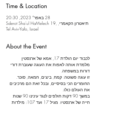
Time & Location
28 באפר׳ 2023, 20:30
תיאטרון הקאמרי, Sderot Sha'ul HaMelech 19,
Tel Aviv-Yafo, Israel
About the Event
לכבוד יום הולדת 17, אמא של ארנסטין 
מלמדת אותה לאפות את העוגה שעוברת דורי 
דורות במשפחה.
זו עוגה פשוטה: קמח, ביצים, חמאה, סוכר. 
החומרים הכי בסיסיים, ובכל זאת הם מרכיבים 
את העולם כולו.
במשך 90 דקות חולפים לנגד עינינו 90 שנות 
חייה של ארנסטין, מגיל 17 ועד 107: מילדות 
לזקנה, מאהבות לאכזבות, מרגעי כאב ואובדן 
לרגעים של התעלות נפש. מסע חיים רב 
טלטלות ותהפוכות שרק דבר אחד נותר בו יציב: 
טקס אפיית העוגה, מדי שנה, ביום ההולדת.
צוות ושחקנים