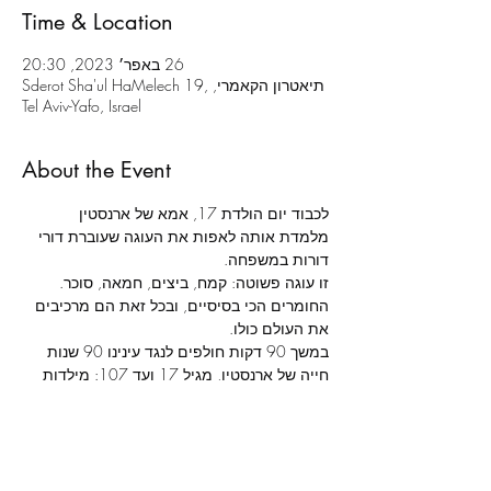
Time & Location
26 באפר׳ 2023, 20:30
תיאטרון הקאמרי, Sderot Sha'ul HaMelech 19,
Tel Aviv-Yafo, Israel
About the Event
לכבוד יום הולדת 17, אמא של ארנסטין 
מלמדת אותה לאפות את העוגה שעוברת דורי 
דורות במשפחה.
זו עוגה פשוטה: קמח, ביצים, חמאה, סוכר. 
החומרים הכי בסיסיים, ובכל זאת הם מרכיבים 
את העולם כולו.
במשך 90 דקות חולפים לנגד עינינו 90 שנות 
חייה של ארנסטין, מגיל 17 ועד 107: מילדות 
לזקנה, מאהבות לאכזבות, מרגעי כאב ואובדן 
לרגעים של התעלות נפש. מסע חיים רב 
טלטלות ותהפוכות שרק דבר אחד נותר בו יציב: 
טקס אפיית העוגה, מדי שנה, ביום ההולדת.
צוות ושחקנים