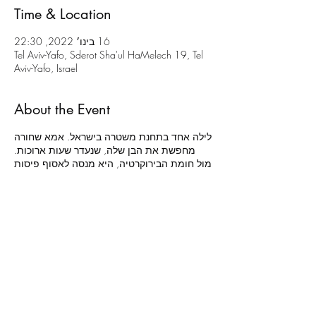
Time & Location
16 בינו׳ 2022, 22:30
Tel Aviv-Yafo, Sderot Sha'ul HaMelech 19, Tel
Aviv-Yafo, Israel
About the Event
לילה אחד בתחנת משטרה בישראל. אמא שחורה
מחפשת את הבן שלה, שנעדר שעות ארוכות.
מול חומת הבירוקרטיה, היא מנסה לאסוף פיסות
אינפורמציה מתוך שמועות אינטרנטיות,
פרופילים, ותיאוריות משטרתיות, שמתחברים
לכדי תמונת מצב נוקבת של המציאות בישראל
2020 למי שנולד בצבע הלא נכון. דעות קדומות,
גזענות, ומושגים כמו 'שיטור- יתר' ו'אכיפה
סלקטיבית', המוכרים היטב ליוצאי אתיופיה,
מתנקזים ללילה לבן שעוברת אישה שחורה שרק
רוצה לדעת איפה הילד שלה.
מאת:
כריסטופר דמוס-בראון
עיבוד:
גור קורן ועירד רובינשטיין