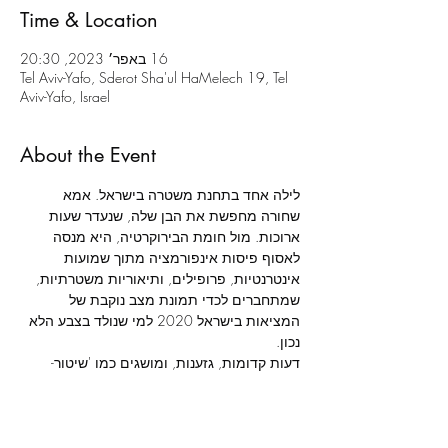
Time & Location
16 באפר׳ 2023, 20:30
Tel Aviv-Yafo, Sderot Sha'ul HaMelech 19, Tel
Aviv-Yafo, Israel
About the Event
לילה אחד בתחנת משטרה בישראל. אמא 
שחורה מחפשת את הבן שלה, שנעדר שעות 
ארוכות. מול חומת הבירוקרטיה, היא מנסה 
לאסוף פיסות אינפורמציה מתוך שמועות 
אינטרנטיות, פרופילים, ותיאוריות משטרתיות, 
שמתחברים לכדי תמונת מצב נוקבת של 
המציאות בישראל 2020 למי שנולד בצבע הלא 
דעות קדומות, גזענות, ומושגים כמו 'שיטור- 
יתר' ו'אכיפה סלקטיבית', המוכרים היטב ליוצאי 
אתיופיה, מתנקזים ללילה לבן שעוברת אישה 
שחורה שרק רוצה לדעת איפה הילד שלה.
מאת: 
כריסטופר דמוס-בראון