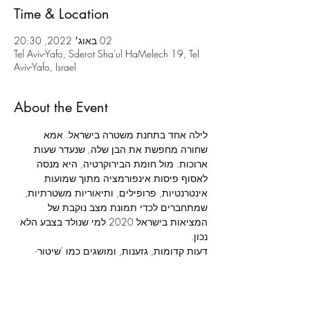
Time & Location
02 באוג׳ 2022, 20:30
Tel Aviv-Yafo, Sderot Sha'ul HaMelech 19, Tel
Aviv-Yafo, Israel
About the Event
לילה אחד בתחנת משטרה בישראל. אמא 
שחורה מחפשת את הבן שלה, שנעדר שעות 
ארוכות. מול חומת הבירוקרטיה, היא מנסה 
לאסוף פיסות אינפורמציה מתוך שמועות 
אינטרנטיות, פרופילים, ותיאוריות משטרתיות, 
שמתחברים לכדי תמונת מצב נוקבת של 
המציאות בישראל 2020 למי שנולד בצבע הלא 
דעות קדומות, גזענות, ומושגים כמו 'שיטור- 
יתר' ו'אכיפה סלקטיבית', המוכרים היטב ליוצאי 
אתיופיה, מתנקזים ללילה לבן שעוברת אישה 
שחורה שרק רוצה לדעת איפה הילד שלה.
מאת: 
כריסטופר דמוס-בראון