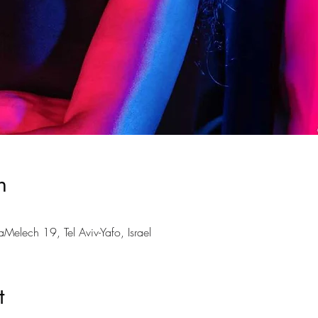
n
aMelech 19, Tel Aviv-Yafo, Israel
t