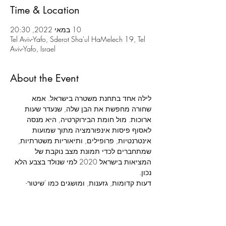
Time & Location
10 במאי 2022, 20:30
Tel Aviv-Yafo, Sderot Sha'ul HaMelech 19, Tel
Aviv-Yafo, Israel
About the Event
לילה אחד בתחנת משטרה בישראל. אמא 
שחורה מחפשת את הבן שלה, שנעדר שעות 
ארוכות. מול חומת הבירוקרטיה, היא מנסה 
לאסוף פיסות אינפורמציה מתוך שמועות 
אינטרנטיות, פרופילים, ותיאוריות משטרתיות, 
שמתחברים לכדי תמונת מצב נוקבת של 
המציאות בישראל 2020 למי שנולד בצבע הלא 
דעות קדומות, גזענות, ומושגים כמו 'שיטור- 
יתר' ו'אכיפה סלקטיבית', המוכרים היטב ליוצאי 
אתיופיה, מתנקזים ללילה לבן שעוברת אישה 
שחורה שרק רוצה לדעת איפה הילד שלה.
מאת: 
כריסטופר דמוס-בראון