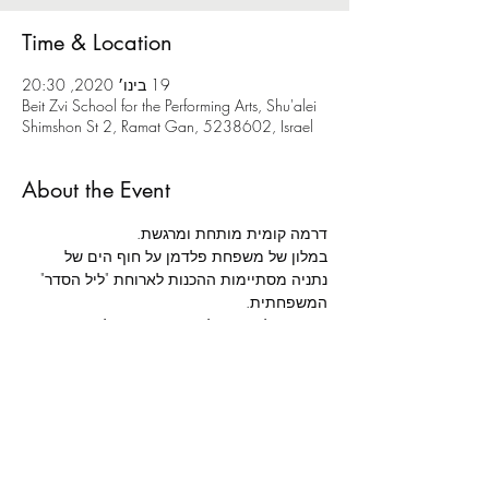
Time & Location
19 בינו׳ 2020, 20:30
Beit Zvi School for the Performing Arts, Shu'alei
Shimshon St 2, Ramat Gan, 5238602, Israel
About the Event
דרמה קומית מותחת ומרגשת.
במלון של משפחת פלדמן על חוף הים של 
נתניה מסתיימות ההכנות לארוחת "ליל הסדר" 
המשפחתית.
הגעתו של אורח בלתי צפוי תגרום לכאוס 
מוחלט סביב שולחן החג, בו ייחשפו סודות 
וייסגרו חשבונות.
מאת: 
רשף ורגב לוי | 
בימוי: 
אלה ניקוליבסקי | 
תפאורה: 
נועה נשיא | 
תלבושות: 
רונה משעול | 
תאורה: 
נמרוד דנישמן | 
הדרכת תנועה: 
תות מולאור | 
מוזיקה: 
עומר בולנז'ר כהן | 
הדרכת טקסט: 
שושיק שני לביא