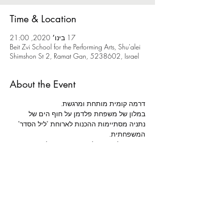
Time & Location
17 בינו׳ 2020, 21:00
Beit Zvi School for the Performing Arts, Shu'alei
Shimshon St 2, Ramat Gan, 5238602, Israel
About the Event
דרמה קומית מותחת ומרגשת.
במלון של משפחת פלדמן על חוף הים של 
נתניה מסתיימות ההכנות לארוחת "ליל הסדר" 
המשפחתית.
הגעתו של אורח בלתי צפוי תגרום לכאוס 
מוחלט סביב שולחן החג, בו ייחשפו סודות 
וייסגרו חשבונות.
מאת: 
רשף ורגב לוי | 
בימוי: 
אלה ניקוליבסקי | 
תפאורה: 
נועה נשיא | 
תלבושות: 
רונה משעול | 
תאורה: 
נמרוד דנישמן | 
הדרכת תנועה: 
תות מולאור | 
מוזיקה: 
עומר בולנז'ר כהן | 
הדרכת טקסט: 
שושיק שני לביא