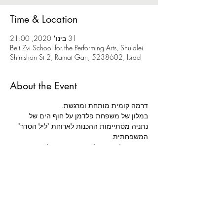
Time & Location
31 בינו׳ 2020, 21:00
Beit Zvi School for the Performing Arts, Shu'alei
Shimshon St 2, Ramat Gan, 5238602, Israel
About the Event
דרמה קומית מותחת ומרגשת.
במלון של משפחת פלדמן על חוף הים של 
נתניה מסתיימות ההכנות לארוחת "ליל הסדר" 
המשפחתית.
הגעתו של אורח בלתי צפוי תגרום לכאוס 
מוחלט סביב שולחן החג, בו ייחשפו סודות 
וייסגרו חשבונות.
מאת: 
רשף ורגב לוי | 
בימוי: 
אלה ניקוליבסקי | 
תפאורה: 
נועה נשיא | 
תלבושות: 
רונה משעול | 
תאורה: 
נמרוד דנישמן | 
הדרכת תנועה: 
תות מולאור | 
מוזיקה: 
עומר בולנז'ר כהן | 
הדרכת טקסט: 
שושיק שני לביא