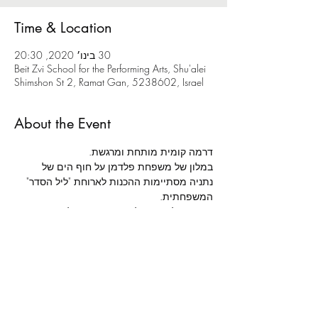
Time & Location
30 בינו׳ 2020, 20:30
Beit Zvi School for the Performing Arts, Shu'alei
Shimshon St 2, Ramat Gan, 5238602, Israel
About the Event
דרמה קומית מותחת ומרגשת.
במלון של משפחת פלדמן על חוף הים של 
נתניה מסתיימות ההכנות לארוחת "ליל הסדר" 
המשפחתית.
הגעתו של אורח בלתי צפוי תגרום לכאוס 
מוחלט סביב שולחן החג, בו ייחשפו סודות 
וייסגרו חשבונות.
מאת: 
רשף ורגב לוי | 
בימוי: 
אלה ניקוליבסקי | 
תפאורה: 
נועה נשיא | 
תלבושות: 
רונה משעול | 
תאורה: 
נמרוד דנישמן | 
הדרכת תנועה: 
תות מולאור | 
מוזיקה: 
עומר בולנז'ר כהן | 
הדרכת טקסט: 
שושיק שני לביא