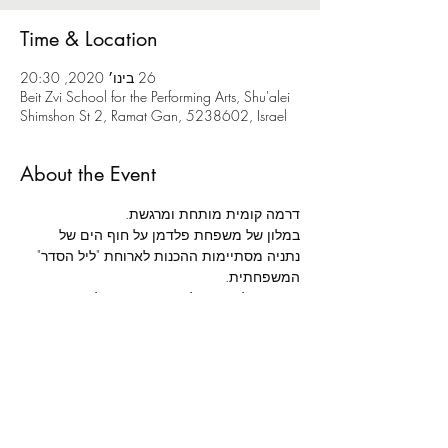
Time & Location
26 בינו׳ 2020, 20:30
Beit Zvi School for the Performing Arts, Shu'alei
Shimshon St 2, Ramat Gan, 5238602, Israel
About the Event
דרמה קומית מותחת ומרגשת.
במלון של משפחת פלדמן על חוף הים של 
נתניה מסתיימות ההכנות לארוחת "ליל הסדר" 
המשפחתית.
הגעתו של אורח בלתי צפוי תגרום לכאוס 
מוחלט סביב שולחן החג, בו ייחשפו סודות 
וייסגרו חשבונות.
מאת: 
רשף ורגב לוי | 
בימוי: 
אלה ניקוליבסקי | 
תפאורה: 
נועה נשיא | 
תלבושות: 
רונה משעול | 
תאורה: 
נמרוד דנישמן | 
הדרכת תנועה: 
תות מולאור | 
מוזיקה: 
עומר בולנז'ר כהן | 
הדרכת טקסט: 
שושיק שני לביא