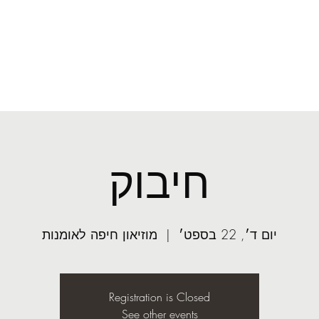
mail.com
ע׳
קונדיטוריה
חיבוק
יום ד׳, 22 בספט׳
  |  
מוזיאון חיפה לאומנות
Registration is Closed
See other events