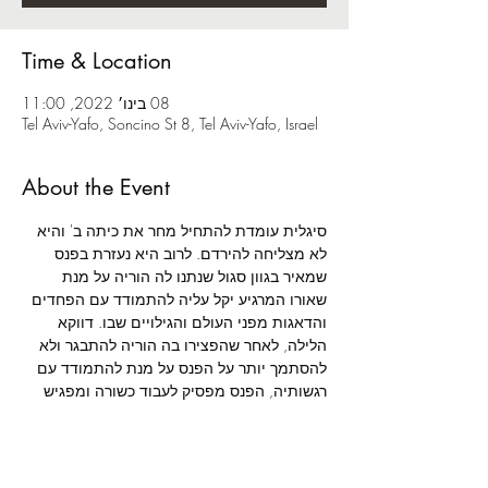
Time & Location
08 בינו׳ 2022, 11:00
Tel Aviv-Yafo, Soncino St 8, Tel Aviv-Yafo, Israel
About the Event
סיגלית עומדת להתחיל מחר את כיתה ב' והיא 
לא מצליחה להירדם. לרוב היא נעזרת בפנס 
שמאיר בגוון סגול שנתנו לה הוריה על מנת 
שאורו המרגיע יקל עליה להתמודד עם הפחדים 
והדאגות מפני העולם והגילויים שבו. דווקא 
הלילה, לאחר שהפצירו בה הוריה להתבגר ולא 
להסתמך יותר על הפנס על מנת להתמודד עם 
רגשותיה, הפנס מפסיק לעבוד כשורה ומפגיש 
אותה עם גוונים שונים. האור מוביל אותה 
לעולמות בצבעים שונים והיא פוגשת יצורים 
בחדרה החשוך: זאף - הזאב הזועף שכמו אביה, 
גם את כעסו סיגלית לא תמיד מצליחה להבין; 