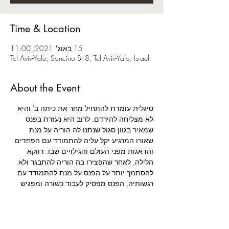
Time & Location
15 באוג׳ 2021, 11:00
Tel Aviv-Yafo, Soncino St 8, Tel Aviv-Yafo, Israel
About the Event
סיגלית עומדת להתחיל מחר את כיתה ב' והיא 
לא מצליחה להירדם. לרוב היא נעזרת בפנס 
שמאיר בגוון סגול שנתנו לה הוריה על מנת 
שאורו המרגיע יקל עליה להתמודד עם הפחדים 
והדאגות מפני העולם והגילויים שבו. דווקא 
הלילה, לאחר שהפצירו בה הוריה להתבגר ולא 
להסתמך יותר על הפנס על מנת להתמודד עם 
רגשותיה, הפנס מפסיק לעבוד כשורה ומפגיש 
אותה עם גוונים שונים. האור מוביל אותה 
לעולמות בצבעים שונים והיא פוגשת יצורים 
בחדרה החשוך: זאף - הזאב הזועף שכמו אביה, 
גם את כעסו סיגלית לא תמיד מצליחה להבין; 