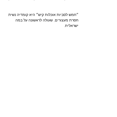
״חמש לסביות אוכלות קיש״ היא קומדיה נשית 
חסרת מעצורים, שעולה לראשונה על במה 
מחזה:
 אוון לינדר, אנדרו הובגוד

תרגום, בימוי ועריכה מוסיקלית: 
יובל קורן

הלסביותת:
 דבורי פישר, חן אוחיון, מור בן דוד, 
רוני גולדפיין, תאיר שויקה

עיצוב תפאורה ותלבושות:
 גילי קופר

עיצוב תנועה:
 ענבר שרון

עיצוב תאורה:
 עומר בולונז׳ר כהן

עוזרת במאית:
 עדי פאול

צילום:
 ארז עובד

אריזה גרפית: 
משך הצגה: כ 60 ד'