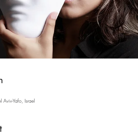
n
l Aviv-Yafo, Israel
t