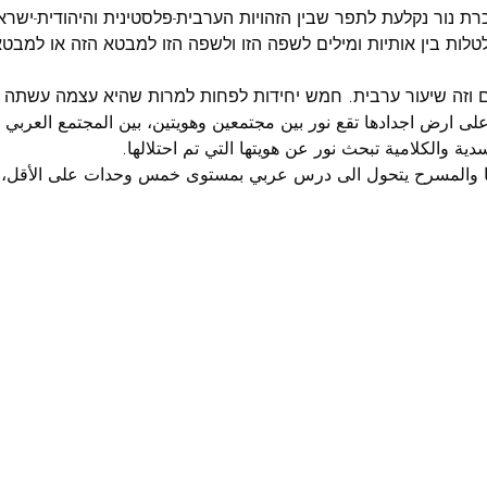
ת נור נקלעת לתפר שבין הזהויות הערבית-פלסטינית והיהודית-ישרא
ות בין אותיות ומילים לשפה הזו ולשפה הזו למבטא הזה או למבטא
 וזה שיעור ערבית. חמש יחידות לפחות למרות שהיא עצמה עשתה 
 ارض اجدادها تقع نور بين مجتمعين وهويتين، بين المجتمع العربي ا
دية والكلامية تبحث نور عن هويتها التي تم احتلالها.
ها والمسرح يتحول الى درس عربي بمستوى خمس وحدات على الأقل، م