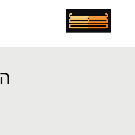
עומר בולנז'ר כהן
מי?
קורות חיים
מופת
פנטקוסט
במאי
מוזיקה
תאורה
הכ