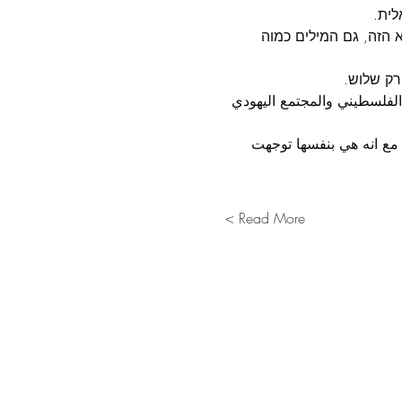
לית.
 הזה, גם המילים כמוה 
רק שלוש.
لفلسطيني والمجتمع اليهودي 
ع انه هي بنفسها توجهت 
Read More >