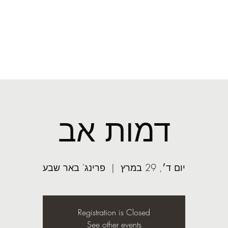
mail.com
ע׳
קונדיטוריה
דמות אב
יום ד׳, 29 במרץ
  |  
פרינג' באר שבע
Registration is Closed
See other events