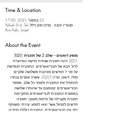
Time & Location
25 בספט׳ 2021, 17:00
סטודיו זהבה - מרכז סוזן דלל, Yehieli St 6, Tel
Aviv-Yafo, Israel
About the Event
מופע דואטים – שלב 2 של תוכנית 1|2|3
1|2|3 הינה תוכנית שנתית חדשה המיועדת 
לדור הבא של הכוריאוגרפים. התוכנית הנפרשת 
על פני 9 חודשים מורכבת משלושה שלבים: 
סולו, דואט, טריו (1|2|3). עשרה אמנים נבחרו 
להתחיל את התוכנית ולאחר כל שלב, מספר 
הכוריאוגרפים יצטמצם עד שיוותרו שלושה. 
במסגרת התוכנית לכוריאוגרפים מתקיימת 
תוכנית מקבילה של פיתוח מעצבי תאורה 
חדשים למחול אשר יצאו למסע יצירתי משותף 
יחד עם הכוריאוגרפים. התוכנית כוללת הנחייה 
מקצועית וסדנאות לצד תהליך יצירה משותף 